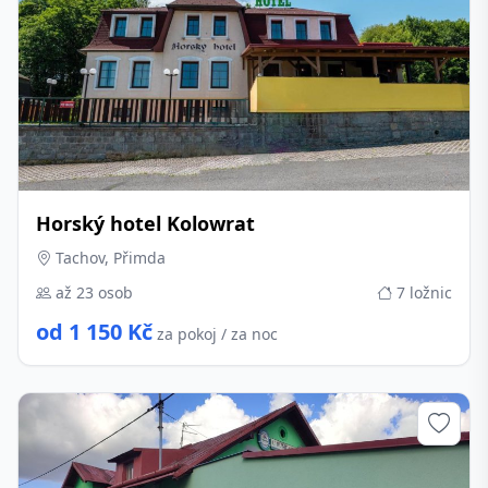
Horský hotel Kolowrat
Tachov, Přimda
až 23 osob
7 ložnic
od 1 150 Kč
za pokoj / za noc