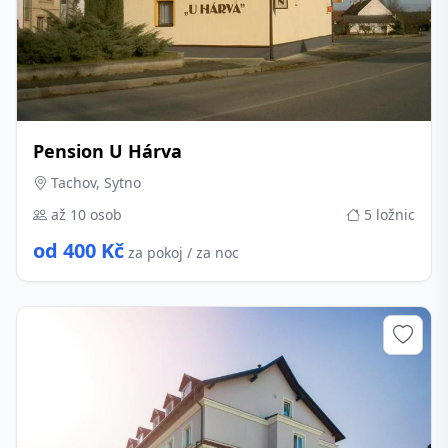
Pension U Hárva
Tachov, Sytno
až 10 osob
5 ložnic
od 400 Kč
za pokoj / za noc