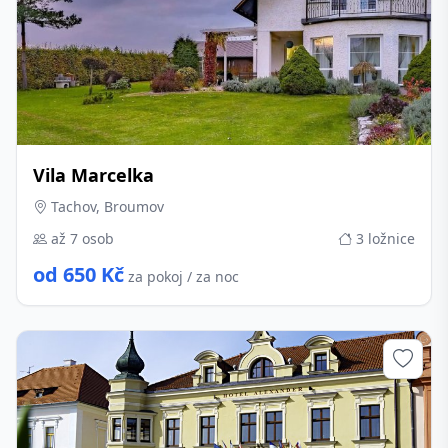
Vila Marcelka
Tachov, Broumov
až 7 osob
3 ložnice
od 650 Kč
za pokoj / za noc