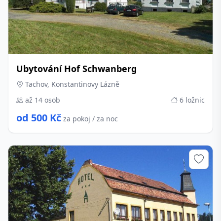
Ubytování Hof Schwanberg
Tachov, Konstantinovy Lázně
až 14 osob
6 ložnic
od 500 Kč
za pokoj / za noc