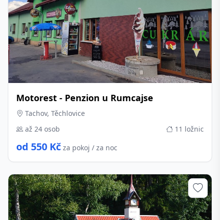
Motorest - Penzion u Rumcajse
Tachov, Těchlovice
až 24 osob
11 ložnic
od 550 Kč
za pokoj / za noc