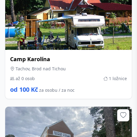
Camp Karolína
Tachov, Brod nad Tichou
až 0 osob
1 ložnice
od 100 Kč
za osobu / za noc