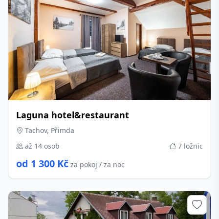
Laguna hotel&restaurant
Tachov, Přimda
až 14 osob
7 ložnic
od 1 300 Kč
za pokoj / za noc