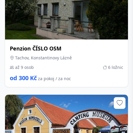
Penzion ČÍSLO OSM
Tachov, Konstantinovy Lázně
až 9 osob
6 ložnic
od 300 Kč
za pokoj / za noc