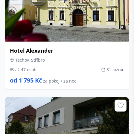
Hotel Alexander
Tachov, Stříbro
až 47 osob
31 ložnic
od 1 795 Kč
za pokoj / za noc