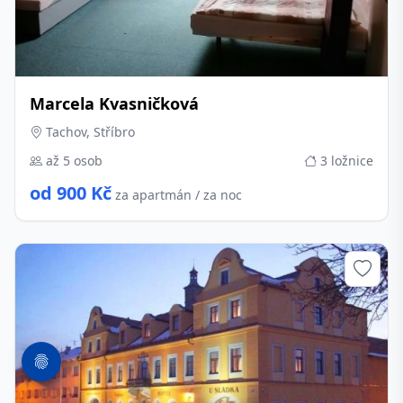
Marcela Kvasničková
Tachov, Stříbro
až 5 osob
3 ložnice
od 900 Kč
za apartmán / za noc