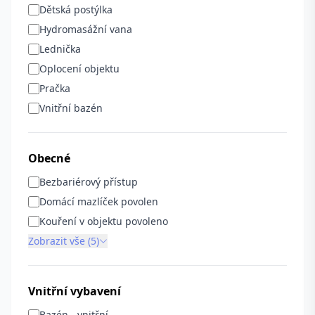
Dětská postýlka
Hydromasážní vana
Lednička
Oplocení objektu
Pračka
Vnitřní bazén
Obecné
Bezbariérový přístup
Domácí mazlíček povolen
Kouření v objektu povoleno
Zobrazit vše (5)
Vnitřní vybavení
Bazén - vnitřní