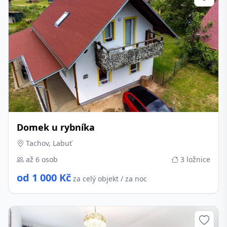
Domek u rybníka
Tachov, Labuť
až 6 osob
3 ložnice
od 1 000 Kč
za celý objekt / za noc