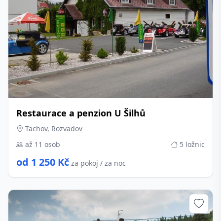
Restaurace a penzion U Šilhů
Tachov, Rozvadov
až 11 osob
5 ložnic
od 1 250 Kč
za pokoj / za noc