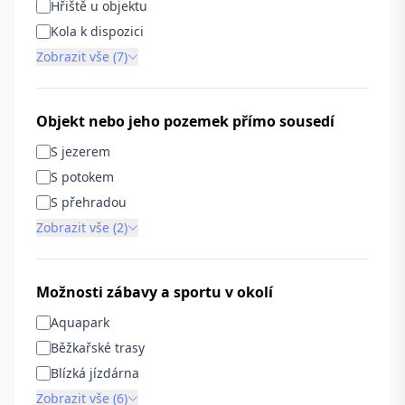
Hřiště u objektu
Kola k dispozici
Zobrazit vše (7)
Objekt nebo jeho pozemek přímo sousedí
S jezerem
S potokem
S přehradou
Zobrazit vše (2)
Možnosti zábavy a sportu v okolí
Aquapark
Běžkařské trasy
Blízká jízdárna
Zobrazit vše (6)