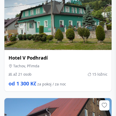
Hotel V Podhradí
Tachov, Přimda
až 21 osob
15 ložnic
od 1 300 Kč
za pokoj / za noc