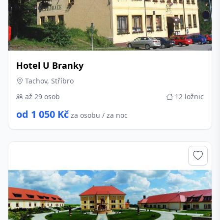
Hotel U Branky
Tachov, Stříbro
až 29 osob
12 ložnic
od 1 050 Kč
za osobu / za noc