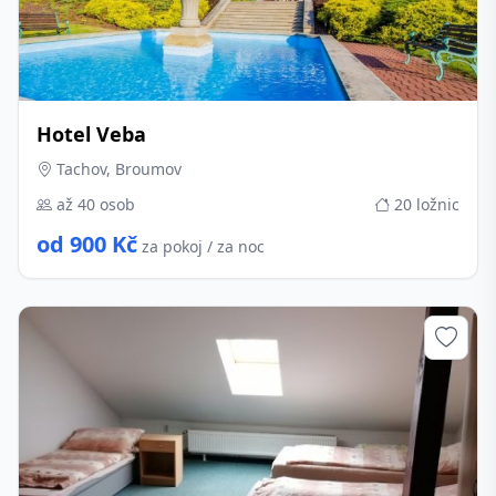
Hotel Veba
Tachov, Broumov
až 40 osob
20 ložnic
od 900 Kč
za pokoj / za noc