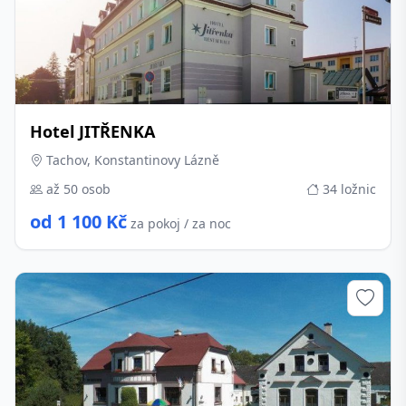
Hotel JITŘENKA
Tachov, Konstantinovy Lázně
až 50 osob
34 ložnic
od 1 100 Kč
za pokoj / za noc