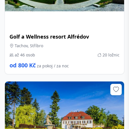
Golf a Wellness resort Alfrédov
Tachov, Stříbro
až 46 osob
20 ložnic
od 800 Kč
za pokoj / za noc