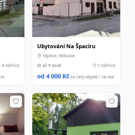
Ubytování Na Špacíru
Teplice, Mikulov
4 ložnice
až 9 osob
1 ložnice
od 4 000 Kč
noc
za celý objekt / za noc