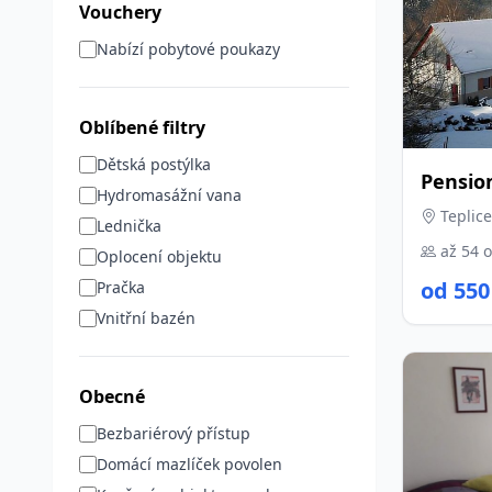
Vouchery
Nabízí pobytové poukazy
Oblíbené filtry
Dětská postýlka
Pensio
Hydromasážní vana
Teplice
Lednička
až 54 
Oplocení objektu
od 550
Pračka
Vnitřní bazén
Obecné
Bezbariérový přístup
Domácí mazlíček povolen