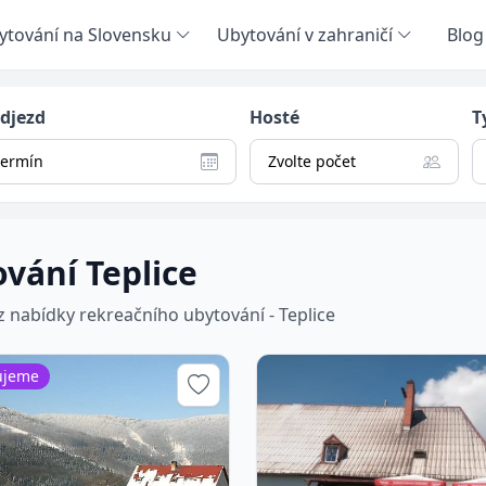
ytování na Slovensku
Ubytování v zahraničí
Blog
odjezd
Hosté
T
termín
Zvolte počet
vání Teplice
 z nabídky rekreačního ubytování - Teplice
ujeme