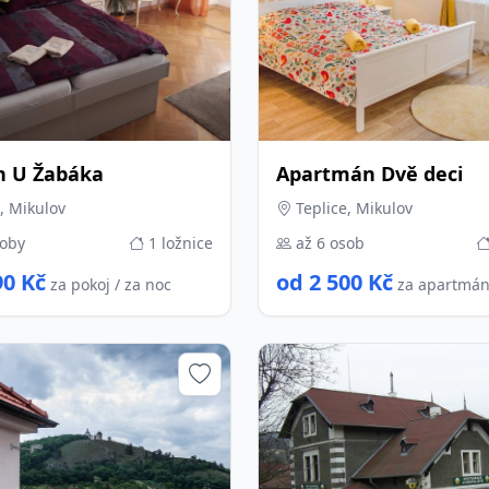
n U Žabáka
Apartmán Dvě deci
, Mikulov
Teplice, Mikulov
soby
1 ložnice
až 6 osob
90 Kč
od 2 500 Kč
za pokoj / za noc
za apartmán