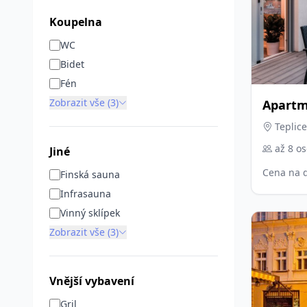
Koupelna
WC
Bidet
Fén
Zobrazit vše (3)
Apartm
Teplice
až 8 o
Jiné
Cena na 
Finská sauna
Infrasauna
Vinný sklípek
Zobrazit vše (3)
Vnější vybavení
Gril