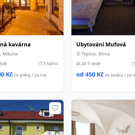
nná kavárna
Ubytování Mufová
, Mikulov
Teplice, Bílina
osob
5 ložnic
až 5 osob
00 Kč
od 450 Kč
za pokoj / za noc
za osobu / za 