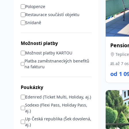
Polopenze
Restaurace součástí objektu
Snídaně
Možnosti platby
Pensio
Možnost platby KARTOU
Teplice
Platba zaměstnaneckých benefitů
až 7 o
na fakturu
od 1 0
Poukázky
Edenred (Ticket Multi, Holiday, aj.)
Sodexo (Flexi Pass, Holiday Pass,
aj.)
Up Česká republika (Šek dovolená,
aj.)