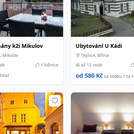
ány k2i Mikulov
Ubytování U Kádi
, Mikulov
Teplice, Bílina
sob
1 ložnice
až 12 osob
od 580 Kč
dotaz
za osobu / za 