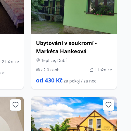
Ubytování v soukromí -
Markéta Hankeová
Teplice, Dubí
2 ložnice
až 0 osob
1 ložnice
noc
od 430 Kč
za pokoj / za noc