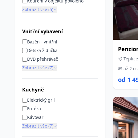
Kouření v objektu povoleno
Zobrazit vše (5)
Vnitřní vybavení
Bazén - vnitřní
Penzio
Dětská židlička
Teplice
DVD přehrávač
Zobrazit vše (7)
až 2 o
od 1 4
Kuchyně
Elektrický gril
Fritéza
Kávovar
Zobrazit vše (7)