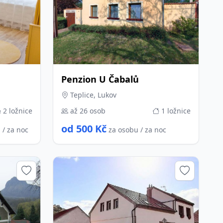
Penzion U Čabalů
Teplice, Lukov
2 ložnice
až 26 osob
1 ložnice
od 500 Kč
 / za noc
za osobu / za noc