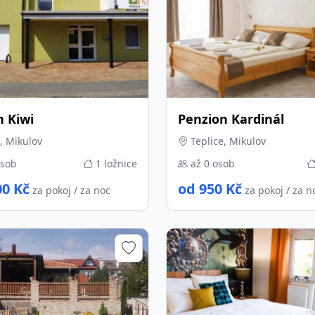
n Kiwi
Penzion Kardinál
, Mikulov
Teplice, Mikulov
osob
1 ložnice
až 0 osob
00 Kč
od 950 Kč
za pokoj / za noc
za pokoj / za n