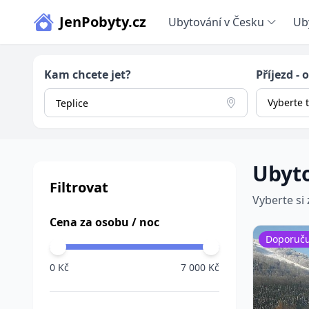
JenPobyty.cz
Ubytování v Česku
Ub
Kam chcete jet?
Příjezd - 
Vyberte 
Ubyto
Filtrovat
Vyberte si
Cena za osobu / noc
Doporuč
0 Kč
7 000 Kč