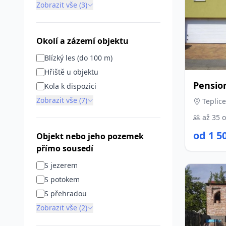
Zobrazit vše (3)
Okolí a zázemí objektu
Blízký les (do 100 m)
Hřiště u objektu
Pensio
Kola k dispozici
Zobrazit vše (7)
Teplice
až 35 
od 1 5
Objekt nebo jeho pozemek
přímo sousedí
S jezerem
S potokem
S přehradou
Zobrazit vše (2)