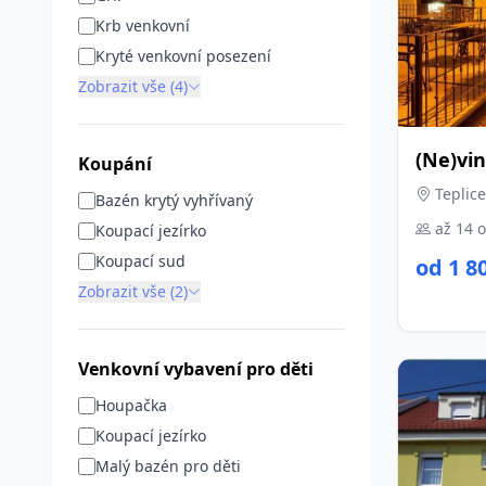
Krb venkovní
Kryté venkovní posezení
Zobrazit vše (4)
(Ne)vi
Koupání
Teplice
Bazén krytý vyhřívaný
až 14 
Koupací jezírko
Koupací sud
od 1 8
Zobrazit vše (2)
Venkovní vybavení pro děti
Houpačka
Koupací jezírko
Malý bazén pro děti