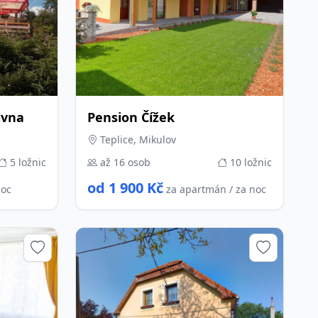
ivna
Pension Čížek
Teplice, Mikulov
5 ložnic
až 16 osob
10 ložnic
od 1 900 Kč
noc
za apartmán / za noc