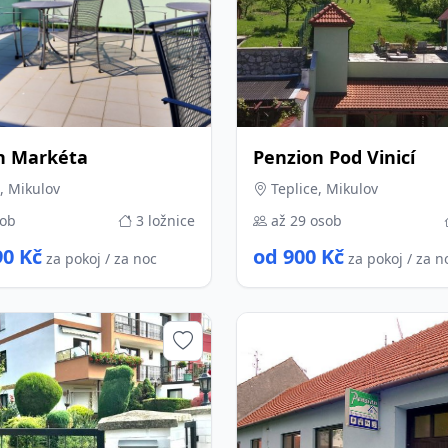
n Markéta
Penzion Pod Vinicí
, Mikulov
Teplice, Mikulov
sob
3 ložnice
až 29 osob
90 Kč
od 900 Kč
za pokoj / za noc
za pokoj / za n