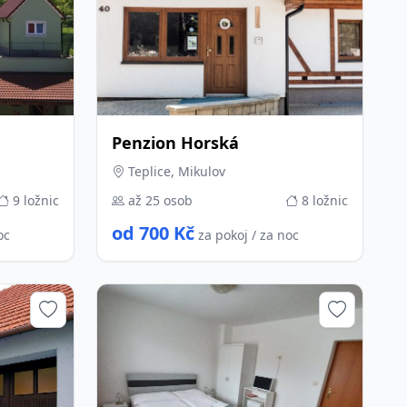
Penzion Horská
Teplice, Mikulov
9 ložnic
až 25 osob
8 ložnic
od 700 Kč
oc
za pokoj / za noc