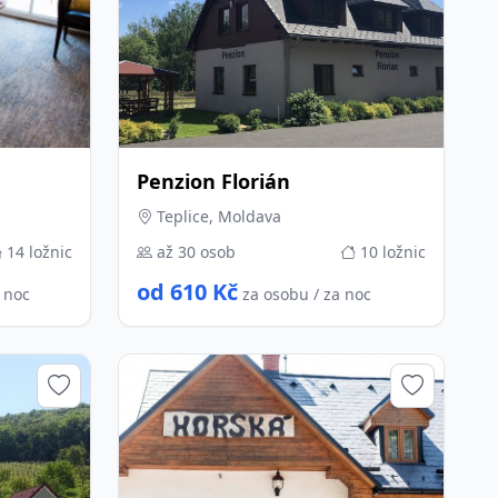
Penzion Florián
Teplice, Moldava
14 ložnic
až 30 osob
10 ložnic
od 610 Kč
a noc
za osobu / za noc