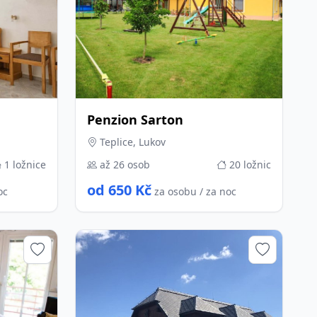
Penzion Sarton
Teplice, Lukov
1 ložnice
až 26 osob
20 ložnic
od 650 Kč
oc
za osobu / za noc