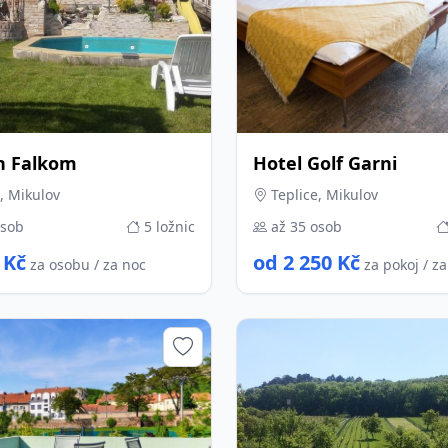
n Falkom
Hotel Golf Garni
, Mikulov
Teplice, Mikulov
osob
5 ložnic
až 35 osob
 Kč
od 2 250 Kč
za osobu / za noc
za pokoj / z