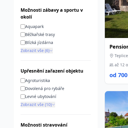
Možnosti zábavy a sportu v
okolí
Aquapark
Běžkařské trasy
Blízká jízdárna
Pensio
Zobrazit vše (6)
Teplice
až 12 
Upřesnění zařazení objektu
od 700
Agroturistika
Dovolená pro rybáře
Levné ubytování
Zobrazit vše (10)
Možnosti stravování