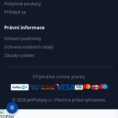
Pobytové poukazy
Přihlásit se
Právní informace
Smluvní podmínky
Ochrana osobních údajů
Zásady cookies
Přijímáme online platby
© 2026 JenPobyty.cz. Všechna práva vyhrazena.