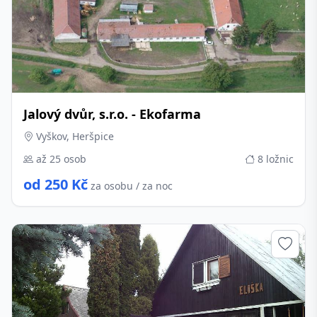
Jalový dvůr, s.r.o. - Ekofarma
Vyškov, Heršpice
až 25 osob
8 ložnic
od 250 Kč
za osobu / za noc