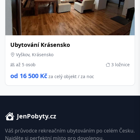
Ubytování Krásensko
Vyškov, Krásensko
až 5 osob
3 ložnice
od 16 500 Kč
za celý objekt / za noc
JenPobyty.cz
Váš průvodce rekreačním ubytováním po celém Česku.
Najděte si perfektní místo pro dovolenou.