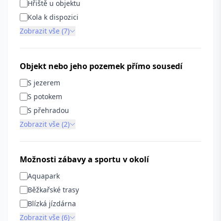
Hřiště u objektu
Kola k dispozici
Zobrazit vše (7)
Objekt nebo jeho pozemek přímo sousedí
S jezerem
S potokem
S přehradou
Zobrazit vše (2)
Možnosti zábavy a sportu v okolí
Aquapark
Běžkařské trasy
Blízká jízdárna
Zobrazit vše (6)