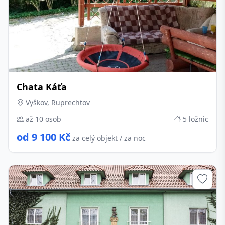
Chata Káťa
Vyškov, Ruprechtov
až 10 osob
5 ložnic
od 9 100 Kč
za celý objekt / za noc