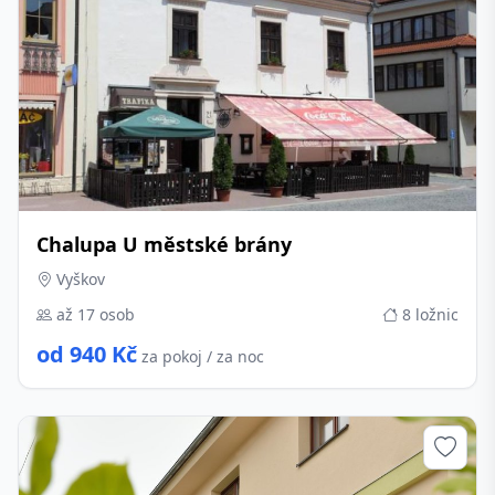
Chalupa U městské brány
Vyškov
až 17 osob
8 ložnic
od 940 Kč
za pokoj / za noc