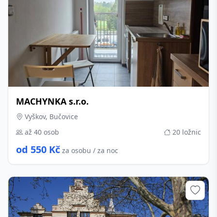
MACHYNKA s.r.o.
Vyškov, Bučovice
až 40 osob
20 ložnic
od 550 Kč
za osobu / za noc