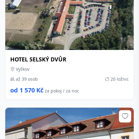
HOTEL SELSKÝ DVŮR
Vyškov
až 39 osob
20 ložnic
od 1 570 Kč
za pokoj / za noc