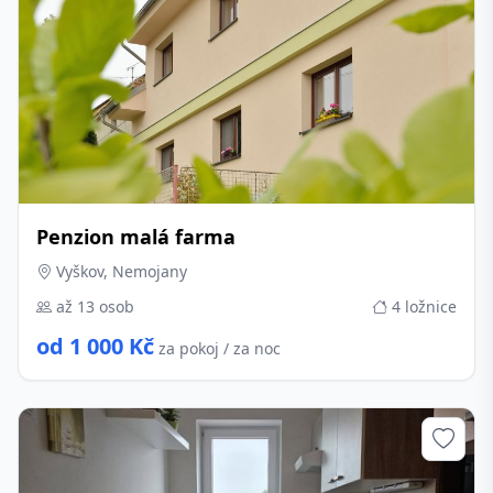
Penzion malá farma
Vyškov, Nemojany
až 13 osob
4 ložnice
od 1 000 Kč
za pokoj / za noc