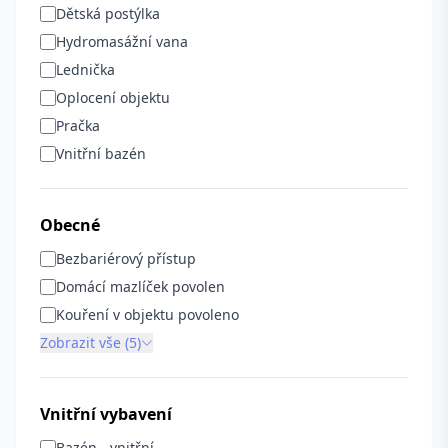
Dětská postýlka
Hydromasážní vana
Lednička
Oplocení objektu
Pračka
Vnitřní bazén
Obecné
Bezbariérový přístup
Domácí mazlíček povolen
Kouření v objektu povoleno
Zobrazit vše (5)
Vnitřní vybavení
Bazén - vnitřní