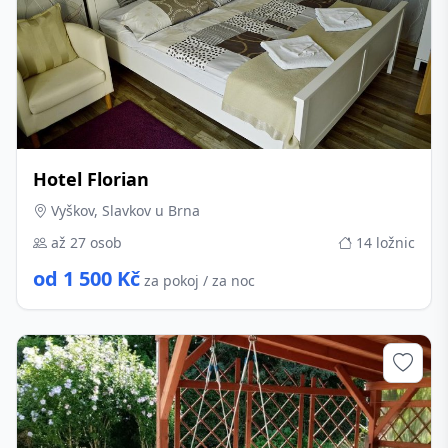
Hotel Florian
Vyškov, Slavkov u Brna
až 27 osob
14 ložnic
od 1 500 Kč
za pokoj / za noc