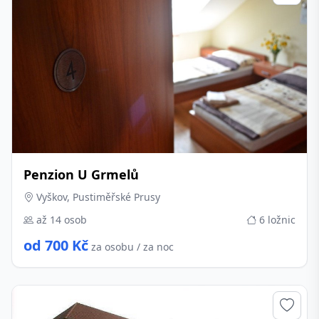
Penzion U Grmelů
Vyškov, Pustiměřské Prusy
až 14 osob
6 ložnic
od 700 Kč
za osobu / za noc