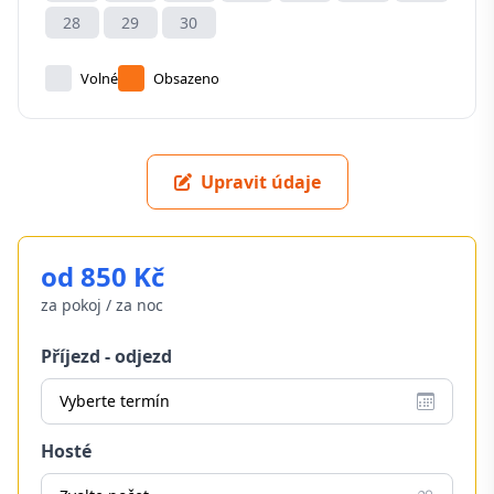
28
29
30
Volné
Obsazeno
Upravit údaje
od 850 Kč
za pokoj / za noc
Příjezd - odjezd
Vyberte termín
Hosté