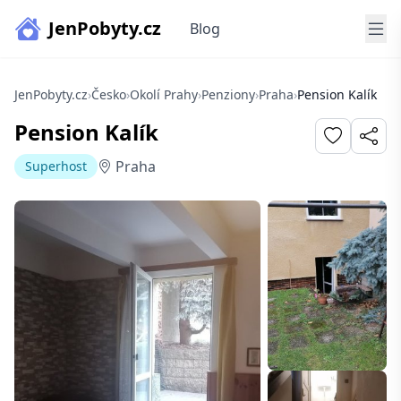
JenPobyty.cz
Blog
JenPobyty.cz
›
Česko
›
Okolí Prahy
›
Penziony
›
Praha
›
Pension Kalík
Pension Kalík
Praha
Superhost