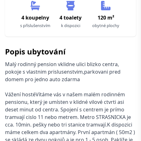
4 koupelny
4 toalety
120 m²
s příslušenstvím
k dispozici
obytné plochy
Popis ubytování
Malý rodinný pension vklidne ulici blizko centra,
pokoje s vlastnim prislusenstvim,parkovani pred
domem pro jedno auto zdarma
Vážení hostéVítáme vás v našem malém rodinném
pensionu, který je umísten v klidné vilové ctvrti asi
deset minut od centra. Spojení s centrem je prímo
tramvají cislo 11 nebo metrem. Metro STRASNICKA je
cca. 10min. pešky nebo tri stanice tramvají.K dispozici
máme celkem dva apartmány. První apartmán ( 50m2 )
se skládá ze dvou pokojů a je pro 1 - 5 osob. Pakliže je