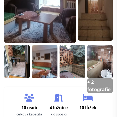
+ 2
fotografie
10 osob
4 ložnice
10 lůžek
celková kapacita
k dispozici