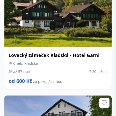
Lovecký zámeček Kladská - Hotel Garni
Cheb, Kladská
až 57 osob
20 ložnic
od 600 Kč
za pokoj / za noc