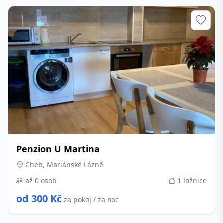
Penzion U Martina
Cheb, Mariánské Lázně
až 0 osob
1 ložnice
od 300 Kč
za pokoj / za noc