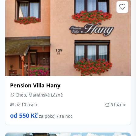
Pension Villa Hany
Cheb, Mariánské Lázně
až 10 osob
5 ložnic
od 550 Kč
za pokoj / za noc