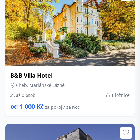
B&B Villa Hotel
Cheb, Mariánské Lázně
až 0 osob
1 ložnice
od 1 000 Kč
za pokoj / za noc