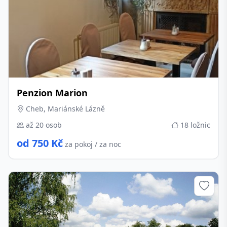
Penzion Marion
Cheb, Mariánské Lázně
až 20 osob
18 ložnic
od 750 Kč
za pokoj / za noc