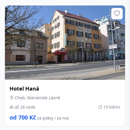
Hotel Haná
Cheb, Mariánské Lázně
až 26 osob
13 ložnic
od 700 Kč
za pokoj / za noc