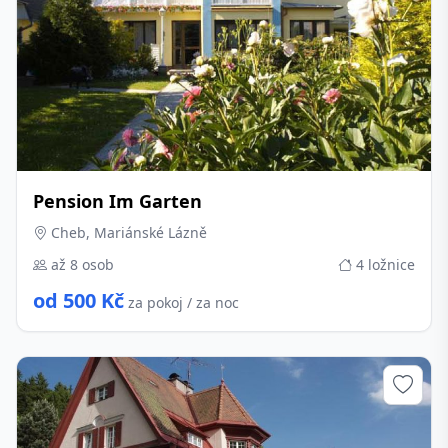
Pension Im Garten
Cheb, Mariánské Lázně
až 8 osob
4 ložnice
od 500 Kč
za pokoj / za noc