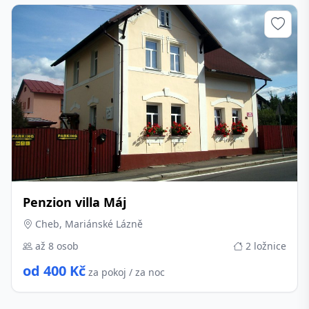
Penzion villa Máj
Cheb, Mariánské Lázně
až 8 osob
2 ložnice
od 400 Kč
za pokoj / za noc