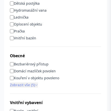
Dětská postýlka
Hydromasážní vana
Lednička
Oplocení objektu
Pračka
Vnitřní bazén
Obecné
Bezbariérový přístup
Domácí mazlíček povolen
Kouření v objektu povoleno
Zobrazit vše (5)
Vnitřní vybavení
Bazén - vnitřní