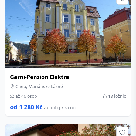
Garni-Pension Elektra
Cheb, Mariánské Lázně
až 46 osob
18 ložnic
od 1 280 Kč
za pokoj / za noc