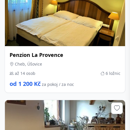
Penzion La Provence
Cheb, Úšovice
až 14 osob
6 ložnic
od 1 200 Kč
za pokoj / za noc