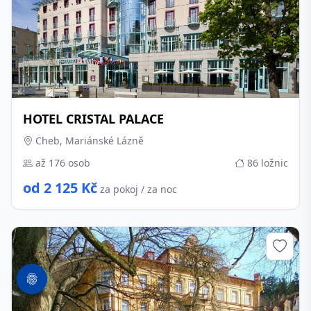
HOTEL CRISTAL PALACE
Cheb, Mariánské Lázně
až 176 osob
86 ložnic
od 2 125 Kč
za pokoj / za noc