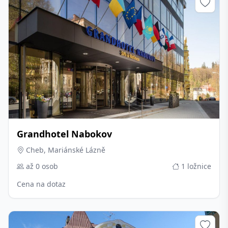
Grandhotel Nabokov
Cheb, Mariánské Lázně
až 0 osob
1 ložnice
Cena na dotaz