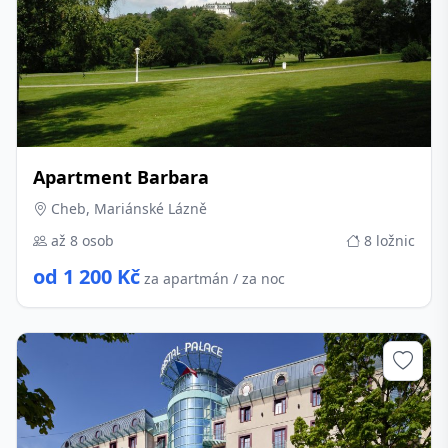
Apartment Barbara
Cheb, Mariánské Lázně
až 8 osob
8 ložnic
od 1 200 Kč
za apartmán / za noc