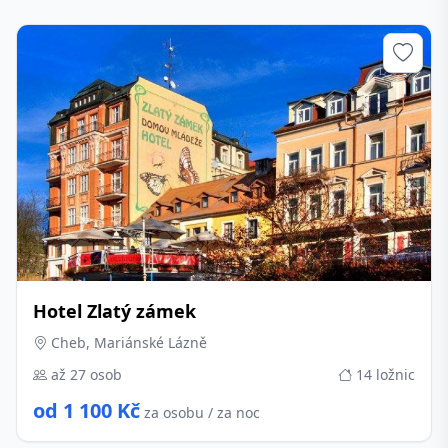
Hotel Zlatý zámek
Cheb, Mariánské Lázně
až 27 osob
14 ložnic
od 1 100 Kč
za osobu / za noc