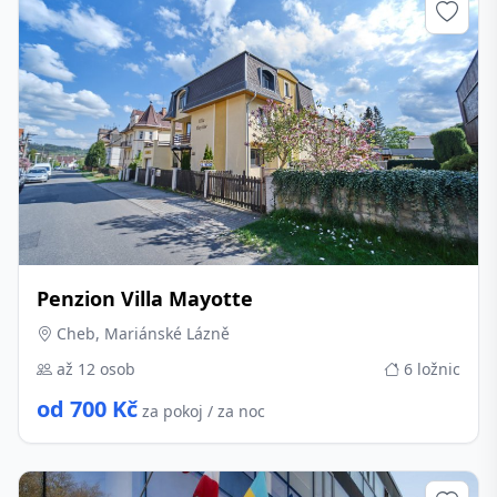
Penzion Villa Mayotte
Cheb, Mariánské Lázně
až 12 osob
6 ložnic
od 700 Kč
za pokoj / za noc