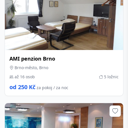
AMI penzion Brno
Brno-město, Brno
až 16 osob
5 ložnic
od 250 Kč
za pokoj / za noc