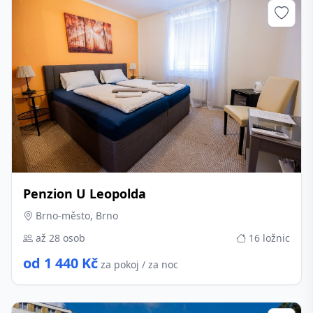
Penzion U Leopolda
Brno-město, Brno
až 28 osob
16 ložnic
od 1 440 Kč
za pokoj / za noc