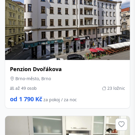
Penzion Dvořákova
Brno-město, Brno
až 49 osob
23 ložnic
od 1 790 Kč
za pokoj / za noc