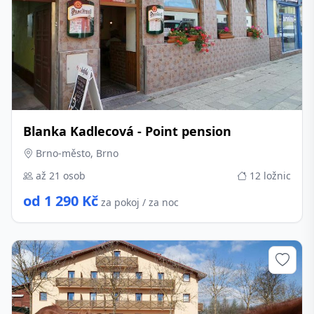
Blanka Kadlecová - Point pension
Brno-město, Brno
až 21 osob
12 ložnic
od 1 290 Kč
za pokoj / za noc