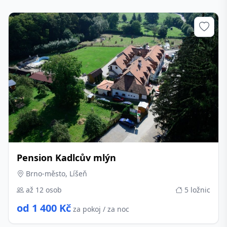
Pension Kadlcův mlýn
Brno-město, Líšeň
až 12 osob
5 ložnic
od 1 400 Kč
za pokoj / za noc