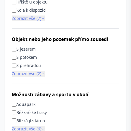
Hřiště u objektu
Kola k dispozici
Zobrazit vše (7)
Objekt nebo jeho pozemek přímo sousedí
S jezerem
S potokem
S přehradou
Zobrazit vše (2)
Možnosti zábavy a sportu v okolí
Aquapark
Běžkařské trasy
Blízká jízdárna
Zobrazit vše (6)