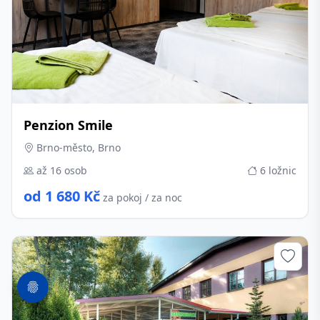
Penzion Smile
Brno-město, Brno
až 16 osob
6 ložnic
od 1 680 Kč
za pokoj / za noc