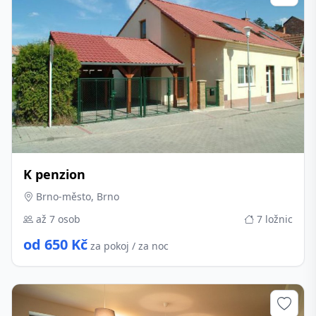
K penzion
Brno-město, Brno
až 7 osob
7 ložnic
od 650 Kč
za pokoj / za noc