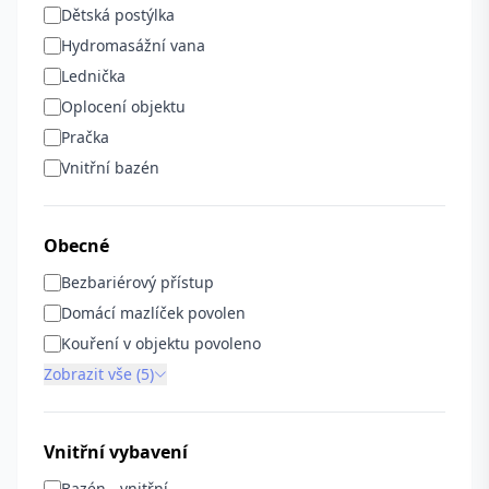
Dětská postýlka
Hydromasážní vana
Lednička
Oplocení objektu
Pračka
Vnitřní bazén
Obecné
Bezbariérový přístup
Domácí mazlíček povolen
Kouření v objektu povoleno
Zobrazit vše (5)
Vnitřní vybavení
Bazén - vnitřní