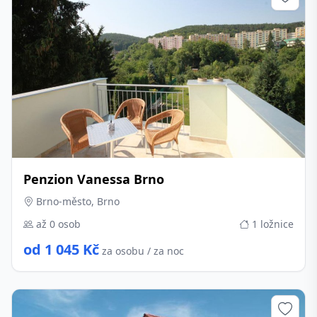
Penzion Vanessa Brno
Brno-město, Brno
až 0 osob
1 ložnice
od 1 045 Kč
za osobu / za noc