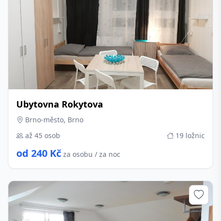
Ubytovna Rokytova
Brno-město, Brno
až 45 osob
19 ložnic
od 240 Kč
za osobu / za noc