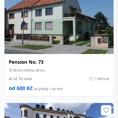
Pension No. 73
Brno-město, Brno
až 10 osob
1 ložnice
od 600 Kč
za pokoj / za noc