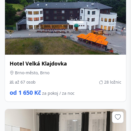
Hotel Velká Klajdovka
Brno-město, Brno
až 67 osob
28 ložnic
od 1 650 Kč
za pokoj / za noc