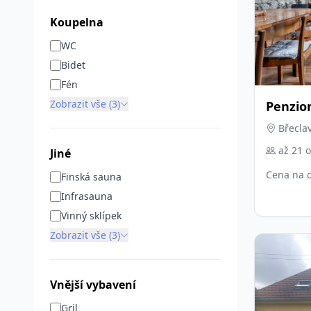
Koupelna
WC
Bidet
Fén
Zobrazit vše (3)
Penzio
Břeclav
až 21 
Jiné
Cena na 
Finská sauna
Infrasauna
Vinný sklípek
Zobrazit vše (3)
Vnější vybavení
Gril