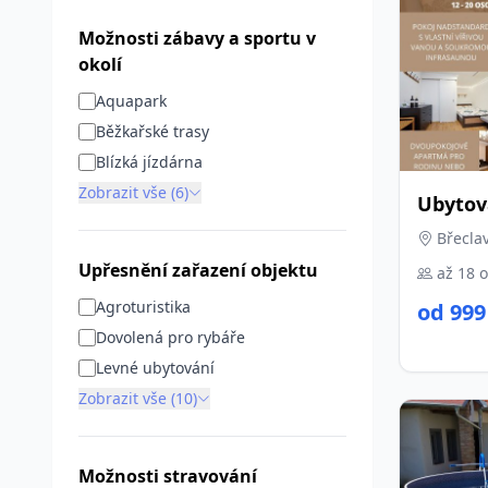
Možnosti zábavy a sportu v
okolí
Aquapark
Běžkařské trasy
Blízká jízdárna
Zobrazit vše (6)
Ubytov
Břeclav
Upřesnění zařazení objektu
až 18 
Agroturistika
od 999
Dovolená pro rybáře
Levné ubytování
Zobrazit vše (10)
Možnosti stravování