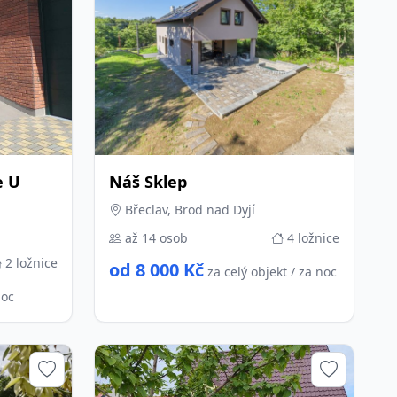
e U
Náš Sklep
Břeclav, Brod nad Dyjí
až 14 osob
4 ložnice
2 ložnice
od 8 000 Kč
za celý objekt / za noc
noc