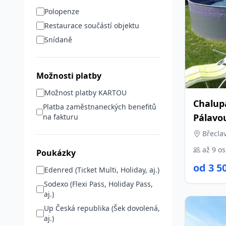
Polopenze
Restaurace součástí objektu
Snídaně
Možnosti platby
Možnost platby KARTOU
Chalupa
Platba zaměstnaneckých benefitů
Pálavo
na fakturu
Břeclav
až 9 o
Poukázky
od 3 5
Edenred (Ticket Multi, Holiday, aj.)
Sodexo (Flexi Pass, Holiday Pass,
aj.)
Up Česká republika (Šek dovolená,
aj.)