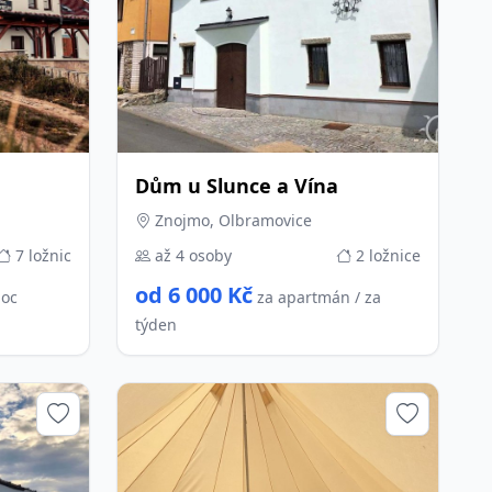
Dům u Slunce a Vína
Znojmo, Olbramovice
7 ložnic
až 4 osoby
2 ložnice
od 6 000 Kč
noc
za apartmán / za
týden