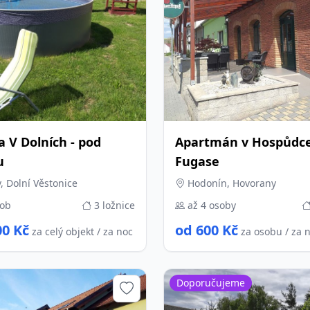
 V Dolních - pod
Apartmán v Hospůdc
u
Fugase
, Dolní Věstonice
Hodonín, Hovorany
sob
3 ložnice
až 4 osoby
00 Kč
od 600 Kč
za celý objekt / za noc
za osobu / za 
Doporučujeme