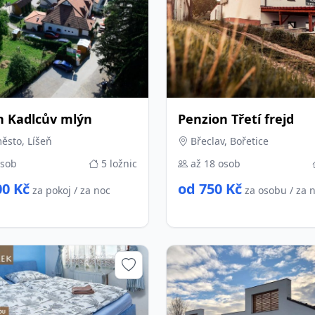
n Kadlcův mlýn
Penzion Třetí frejd
ěsto, Líšeň
Břeclav, Bořetice
osob
5 ložnic
až 18 osob
00 Kč
od 750 Kč
za pokoj / za noc
za osobu / za 