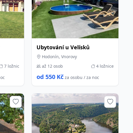
Ubytování u Velísků
Hodonín, Vnorovy
7 ložnic
až 12 osob
4 ložnice
od 550 Kč
noc
za osobu / za noc