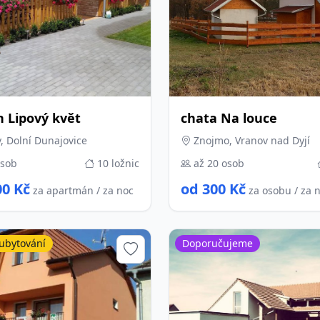
n Lipový květ
chata Na louce
, Dolní Dunajovice
Znojmo, Vranov nad Dyjí
osob
10 ložnic
až 20 osob
00 Kč
od 300 Kč
za apartmán / za noc
za osobu / za 
ubytování
Doporučujeme