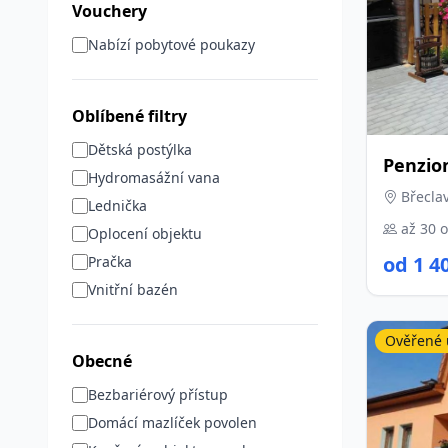
Vouchery
Nabízí pobytové poukazy
Oblíbené filtry
Dětská postýlka
Penzio
Hydromasážní vana
Břeclav
Lednička
až 30 
Oplocení objektu
od 1 4
Pračka
Vnitřní bazén
Ověřené 
Obecné
Bezbariérový přístup
Domácí mazlíček povolen