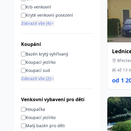
Krb venkovní
Kryté venkovní posezení
Zobrazit vše (4)
Koupání
Lednic
Bazén krytý vyhřívaný
Břeclav
Koupací jezírko
až 13 
Koupací sud
Zobrazit vše (2)
od 1 2
Venkovní vybavení pro děti
Houpačka
Koupací jezírko
Malý bazén pro děti