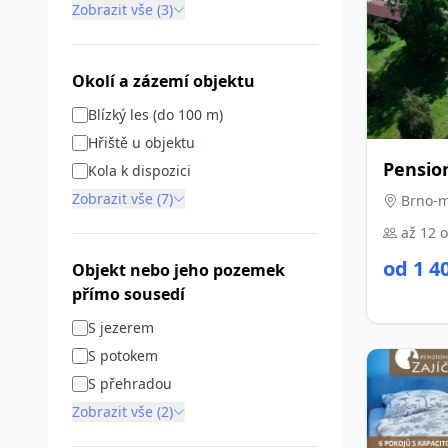
Zobrazit vše (3)
Okolí a zázemí objektu
Blízký les (do 100 m)
Hřiště u objektu
Pensio
Kola k dispozici
Zobrazit vše (7)
Brno-m
až 12 
od 1 4
Objekt nebo jeho pozemek
přímo sousedí
S jezerem
S potokem
S přehradou
Zobrazit vše (2)