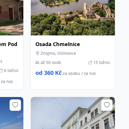
kem Pod
Osada Chmelnice
Znojmo, Oslnovice
es
až 50 osob
15 ložnic
6 ložnic
od 360 Kč
za osobu / za noc
/ za noc