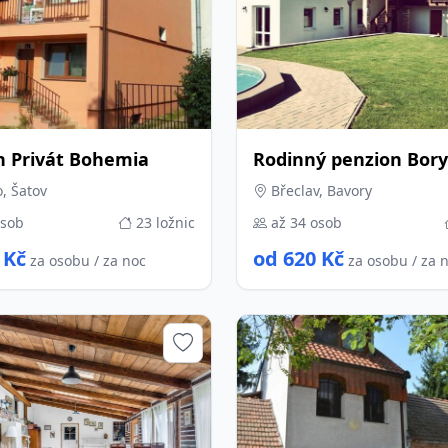
n Privát Bohemia
Rodinný penzion Bory
, Šatov
Břeclav, Bavory
osob
23 ložnic
až 34 osob
 Kč
od 620 Kč
za osobu / za noc
za osobu / za 