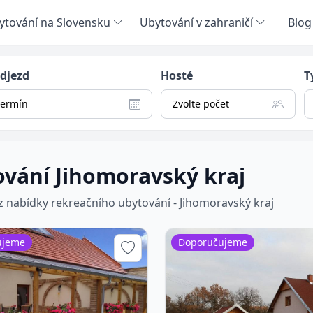
ytování na Slovensku
Ubytování v zahraničí
Blog
odjezd
Hosté
T
termín
Zvolte počet
vání Jihomoravský kraj
 z nabídky rekreačního ubytování - Jihomoravský kraj
ujeme
Doporučujeme