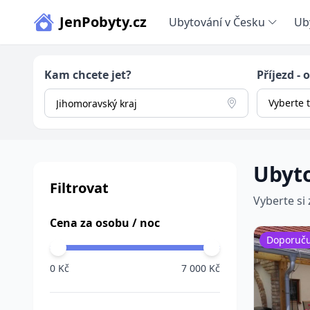
JenPobyty.cz
Ubytování v Česku
Ub
Kam chcete jet?
Příjezd - 
Vyberte 
Ubyto
Filtrovat
Vyberte si
Cena za osobu / noc
Doporuč
0 Kč
7 000 Kč