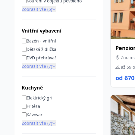
Kouření v objektu povoleno
Zobrazit vše (5)
Vnitřní vybavení
Bazén - vnitřní
Penzio
Dětská židlička
Znojmo
DVD přehrávač
Zobrazit vše (7)
až 59 
od 670
Kuchyně
Elektrický gril
Fritéza
Kávovar
Zobrazit vše (7)