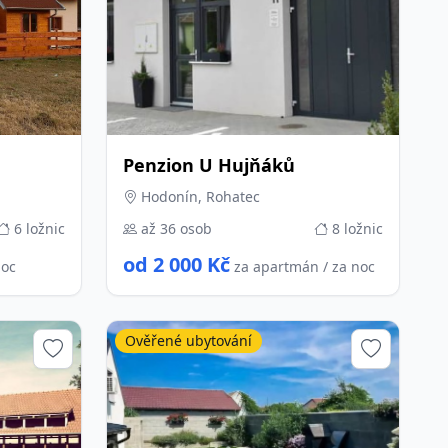
Penzion U Hujňáků
Hodonín, Rohatec
6 ložnic
až 36 osob
8 ložnic
od 2 000 Kč
noc
za apartmán / za noc
Ověřené ubytování