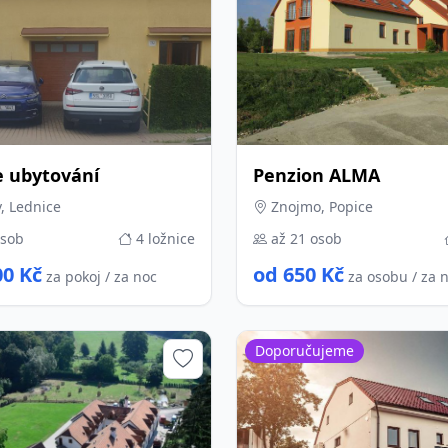
e ubytování
Penzion ALMA
, Lednice
Znojmo, Popice
osob
4 ložnice
až 21 osob
00 Kč
od 650 Kč
za pokoj / za noc
za osobu / za 
Doporučujeme