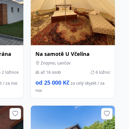
rána
Na samotě U Včelína
Znojmo, Lančov
2 ložnice
až 16 osob
6 ložnic
od 25 000 Kč
t / za noc
za celý objekt / za
noc