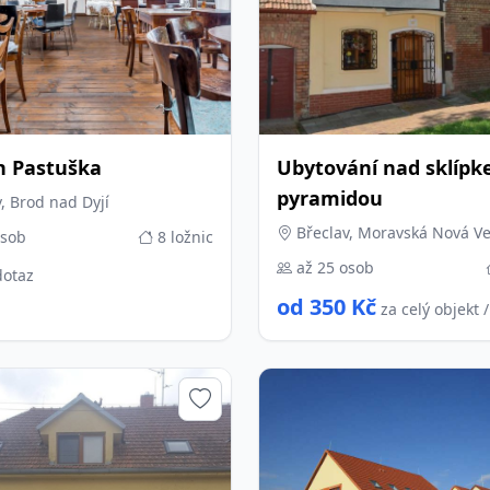
n Pastuška
Ubytování nad sklíp
pyramidou
, Brod nad Dyjí
Břeclav, Moravská Nová V
osob
8 ložnic
až 25 osob
dotaz
od 350 Kč
za celý objekt 