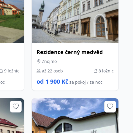
Rezidence černý medvěd
Znojmo
9 ložnic
až 22 osob
8 ložnic
od 1 900 Kč
noc
za pokoj / za noc