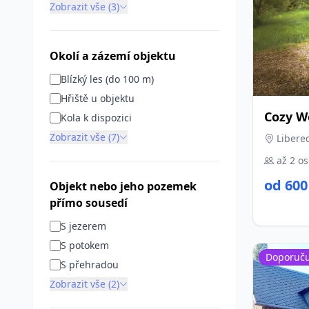
Zobrazit vše (3)
Okolí a zázemí objektu
Blízký les (do 100 m)
Hřiště u objektu
Cozy W
Kola k dispozici
Zobrazit vše (7)
Liberec
až 2 o
od 600
Objekt nebo jeho pozemek
přímo sousedí
S jezerem
S potokem
Doporuč
S přehradou
Zobrazit vše (2)