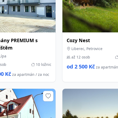
mány PREMIUM s
Cozy Nest
ištěm
Liberec, Petrovice
Lípa
až 12 osob
osob
10 ložnic
od 2 500 Kč
za apartmán
00 Kč
za apartmán / za noc