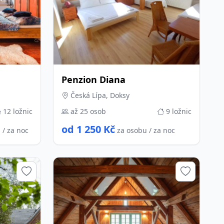
Penzion Diana
Česká Lípa, Doksy
12 ložnic
až 25 osob
9 ložnic
od 1 250 Kč
 / za noc
za osobu / za noc