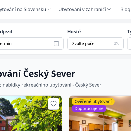
ytování na Slovensku
Ubytování v zahraničí
Blog
odjezd
Hosté
T
termín
Zvolte počet
vání Český Sever
 z nabídky rekreačního ubytování - Český Sever
Ověřené ubytování
Doporučujeme