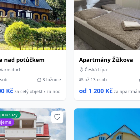
a nad potůčkem
Apartmány Žižkova
Varnsdorf
Česká Lípa
osob
3 ložnice
až 13 osob
00 Kč
od 1 200 Kč
za celý objekt / za noc
za apartmán
 poukazy
ujeme