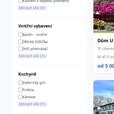
Kouření v objektu povoleno
Zobrazit vše (5)
Vnitřní vybavení
Bazén - vnitřní
Dům U 
Dětská židlička
Libere
DVD přehrávač
Zobrazit vše (7)
až 6 o
od 5 0
Kuchyně
Elektrický gril
Fritéza
Kávovar
Zobrazit vše (7)