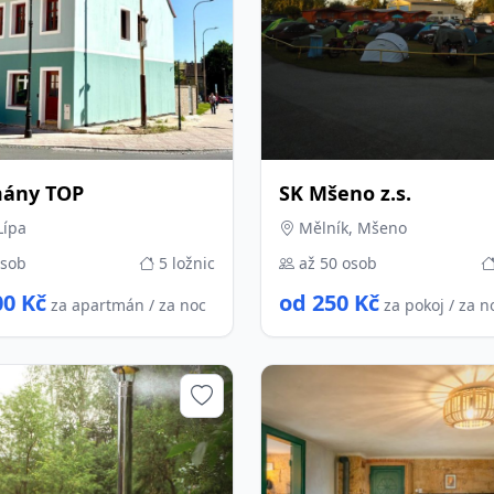
mány TOP
SK Mšeno z.s.
Lípa
Mělník, Mšeno
osob
5 ložnic
až 50 osob
00 Kč
od 250 Kč
za apartmán / za noc
za pokoj / za n