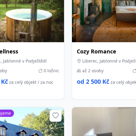
ellness
Cozy Romance
, Jablonné v Podještědí
Liberec, Jablonné v Podješ
soby
0 ložnic
až 2 osoby
 Kč
od 2 500 Kč
za celý objekt / za noc
za celý objek
ujeme