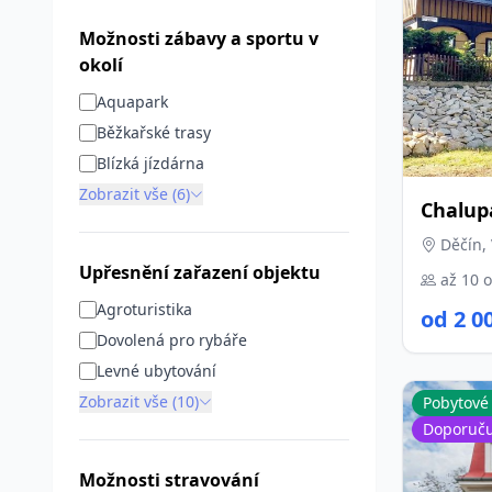
Možnosti zábavy a sportu v
okolí
Aquapark
Běžkařské trasy
Blízká jízdárna
Zobrazit vše (6)
Chalup
Děčín, 
Upřesnění zařazení objektu
až 10 
Agroturistika
od 2 0
Dovolená pro rybáře
Levné ubytování
Zobrazit vše (10)
Pobytové
Doporuč
Možnosti stravování