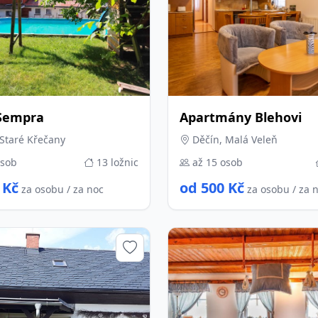
Sempra
Apartmány Blehovi
Staré Křečany
Děčín, Malá Veleň
osob
13 ložnic
až 15 osob
 Kč
od 500 Kč
za osobu / za noc
za osobu / za 