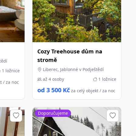
Cozy Treehouse dům na
stromě
tědí
Liberec, Jablonné v Podještědí
1 ložnice
až 4 osoby
1 ložnice
t / za noc
od 3 500 Kč
za celý objekt / za noc
Doporučujeme