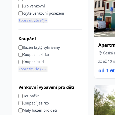
Krb venkovní
Kryté venkovní posezení
Zobrazit vše (4)
Koupání
Apart
Bazén krytý vyhřívaný
Česká 
Koupací jezírko
až 10 
Koupací sud
Zobrazit vše (2)
od 1 6
Venkovní vybavení pro děti
Houpačka
Koupací jezírko
Malý bazén pro děti