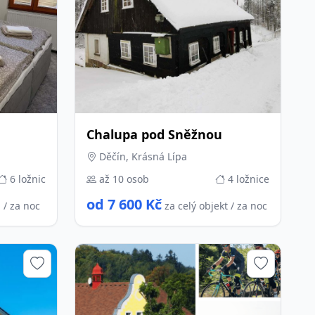
Chalupa pod Sněžnou
Děčín, Krásná Lípa
6 ložnic
až 10 osob
4 ložnice
od 7 600 Kč
 / za noc
za celý objekt / za noc