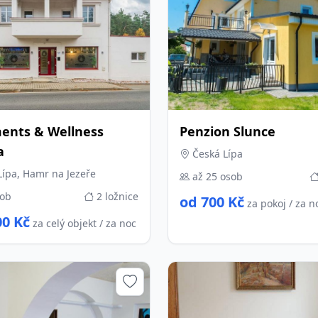
ents & Wellness
Penzion Slunce
a
Česká Lípa
ípa, Hamr na Jezeře
až 25 osob
sob
2 ložnice
od 700 Kč
za pokoj / za n
00 Kč
za celý objekt / za noc