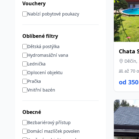
Vouchery
Nabízí pobytové poukazy
Oblíbené filtry
Dětská postýlka
Chata 
Hydromasážní vana
Děčín, 
Lednička
až 70 
Oplocení objektu
od 350
Pračka
Vnitřní bazén
Obecné
Bezbariérový přístup
Domácí mazlíček povolen