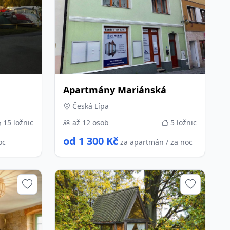
Apartmány Mariánská
Česká Lípa
15 ložnic
až 12 osob
5 ložnic
od 1 300 Kč
oc
za apartmán / za noc