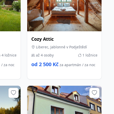
Cozy Attic
Liberec, Jablonné v Podještědí
4 ložnice
až 4 osoby
1 ložnice
od 2 500 Kč
 / za noc
za apartmán / za noc