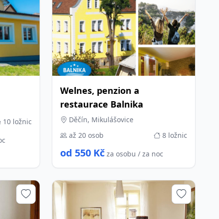
Welnes, penzion a
restaurace Balnika
Děčín, Mikulášovice
10 ložnic
až 20 osob
8 ložnic
oc
od 550 Kč
za osobu / za noc