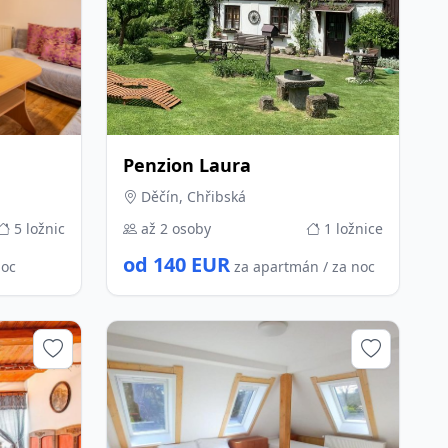
Penzion Laura
Děčín, Chřibská
5 ložnic
až 2 osoby
1 ložnice
od 140 EUR
noc
za apartmán / za noc