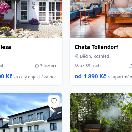
lesa
Chata Tollendorf
c
Děčín, Rozhled
sob
3 ložnice
až 33 osob
00 Kč
od 1 890 Kč
za celý objekt / za noc
za apartmán