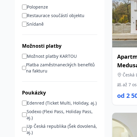
Polopenze
Restaurace součástí objektu
Snídaně
Možnosti platby
Apartm
Možnost platby KARTOU
Medus
Platba zaměstnaneckých benefitů
na fakturu
Česká L
až 7 o
Poukázky
od 2 5
Edenred (Ticket Multi, Holiday, aj.)
Sodexo (Flexi Pass, Holiday Pass,
aj.)
Up Česká republika (Šek dovolená,
aj.)