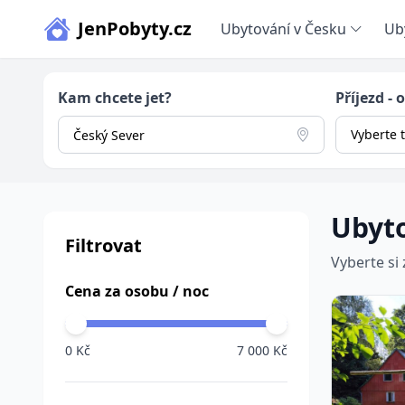
JenPobyty.cz
Ubytování v Česku
Ub
Kam chcete jet?
Příjezd - 
Vyberte 
Ubyto
Filtrovat
Vyberte si
Cena za osobu / noc
0 Kč
7 000 Kč