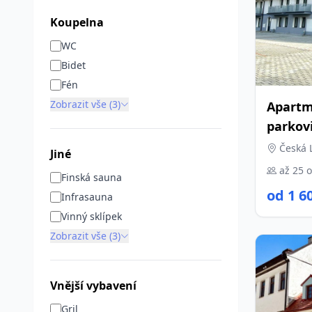
Koupelna
WC
Bidet
Fén
Zobrazit vše (3)
Apart
parkov
Česká 
Jiné
až 25 
Finská sauna
od 1 6
Infrasauna
Vinný sklípek
Zobrazit vše (3)
Vnější vybavení
Gril