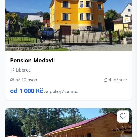
Pension Medovil
Liberec
až 10 osob
4 ložnice
od 1 000 Kč
za pokoj / za noc