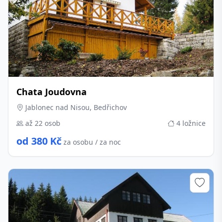
Chata Joudovna
Jablonec nad Nisou, Bedřichov
až 22 osob
4 ložnice
od 380 Kč
za osobu / za noc