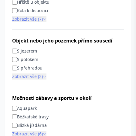
Hřiště u objektu
Kola k dispozici
Zobrazit vše (7)
Objekt nebo jeho pozemek přímo sousedí
S jezerem
S potokem
S přehradou
Zobrazit vše (2)
Možnosti zábavy a sportu v okolí
Aquapark
Běžkařské trasy
Blízká jízdárna
Zobrazit vše (6)