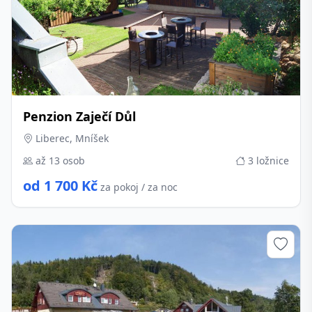
Penzion Zaječí Důl
Liberec, Mníšek
až 13 osob
3 ložnice
od 1 700 Kč
za pokoj / za noc