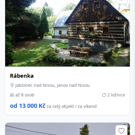
Rábenka
Jablonec nad Nisou, Janov nad Nisou
až 8 osob
2 ložnice
od 13 000 Kč
za celý objekt / za víkend