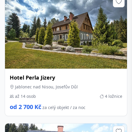
Hotel Perla Jizery
Jablonec nad Nisou, Josefův Důl
až 14 osob
4 ložnice
od 2 700 Kč
za celý objekt / za noc