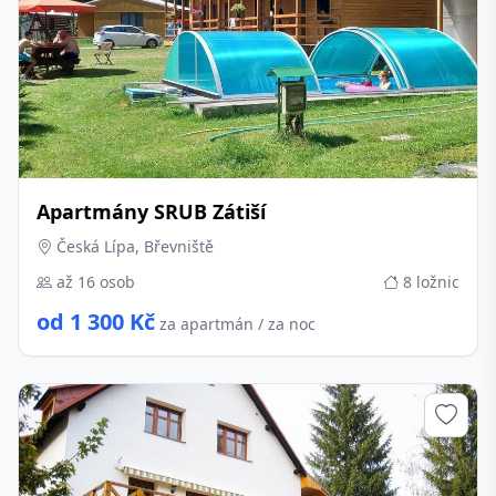
Apartmány SRUB Zátiší
Česká Lípa, Břevniště
až 16 osob
8 ložnic
od 1 300 Kč
za apartmán / za noc