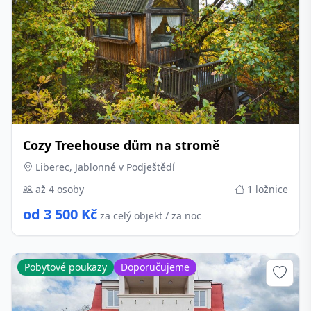
Cozy Treehouse dům na stromě
Liberec, Jablonné v Podještědí
až 4 osoby
1 ložnice
od 3 500 Kč
za celý objekt / za noc
Pobytové poukazy
Doporučujeme