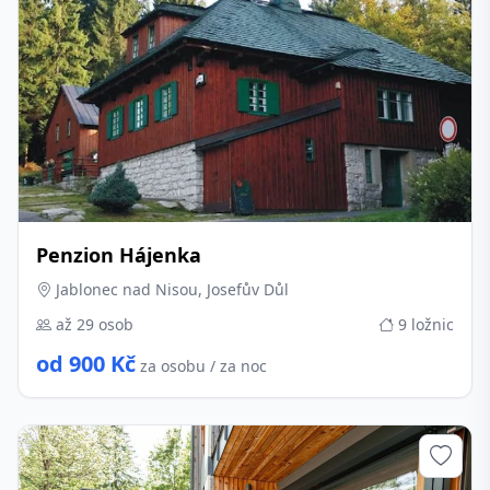
Penzion Hájenka
Jablonec nad Nisou, Josefův Důl
až 29 osob
9 ložnic
od 900 Kč
za osobu / za noc