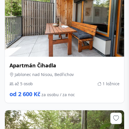
Apartmán Čihadla
Jablonec nad Nisou, Bedřichov
až 5 osob
1 ložnice
od 2 600 Kč
za osobu / za noc