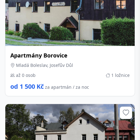
Apartmány Borovice
Mladá Boleslav, Josefův Důl
až 0 osob
1 ložnice
od 1 500 Kč
za apartmán / za noc