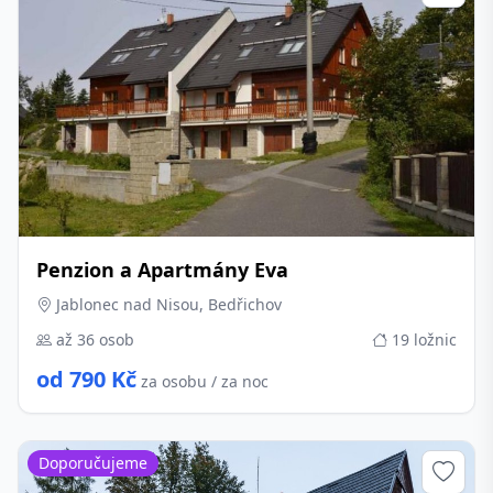
Penzion a Apartmány Eva
Jablonec nad Nisou, Bedřichov
až 36 osob
19 ložnic
od 790 Kč
za osobu / za noc
Doporučujeme