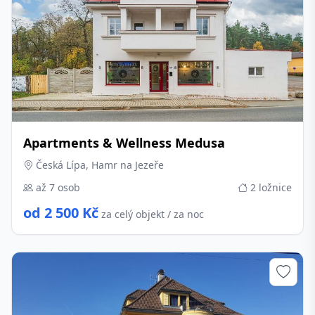
Apartments & Wellness Medusa
Česká Lípa, Hamr na Jezeře
až 7 osob
2 ložnice
od 2 500 Kč
za celý objekt / za noc