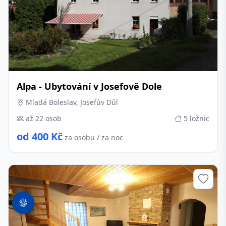
Alpa - Ubytování v Josefově Dole
Mladá Boleslav, Josefův Důl
až 22 osob
5 ložnic
od 400 Kč
za osobu / za noc