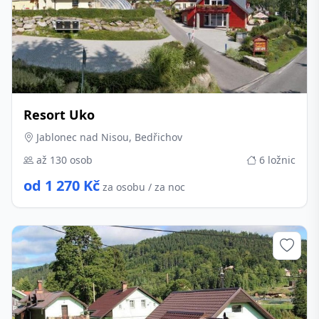
Resort Uko
Jablonec nad Nisou, Bedřichov
až 130 osob
6 ložnic
od 1 270 Kč
za osobu / za noc