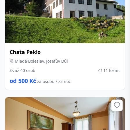
Chata Peklo
Mladá Boleslav, Josefův Důl
až 40 osob
11 ložnic
od 500 Kč
za osobu / za noc