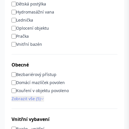
Dětská postýlka
Hydromasážní vana
Lednička
Oplocení objektu
Pračka
Vnitřní bazén
Obecné
Bezbariérový přístup
Domácí mazlíček povolen
Kouření v objektu povoleno
Zobrazit vše (5)
Vnitřní vybavení
Bazén - vnitřní