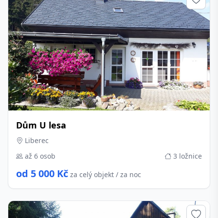
Dům U lesa
Liberec
až 6 osob
3 ložnice
od 5 000 Kč
za celý objekt / za noc