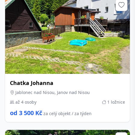
Chatka Johanna
Jablonec nad Nisou, Janov nad Nisou
až 4 osoby
1 ložnice
od 3 500 Kč
za celý objekt / za týden