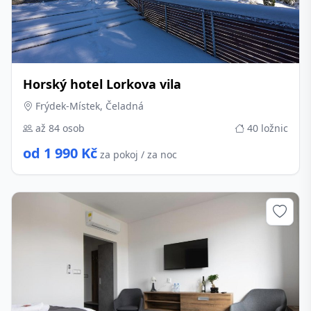
Horský hotel Lorkova vila
Frýdek-Místek, Čeladná
až 84 osob
40 ložnic
od 1 990 Kč
za pokoj / za noc