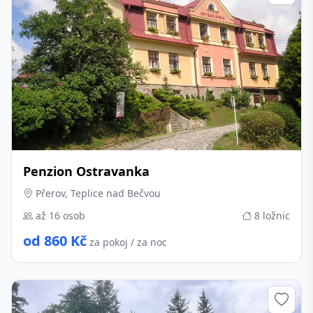
Penzion Ostravanka
Přerov, Teplice nad Bečvou
až 16 osob
8 ložnic
od 860 Kč
za pokoj / za noc