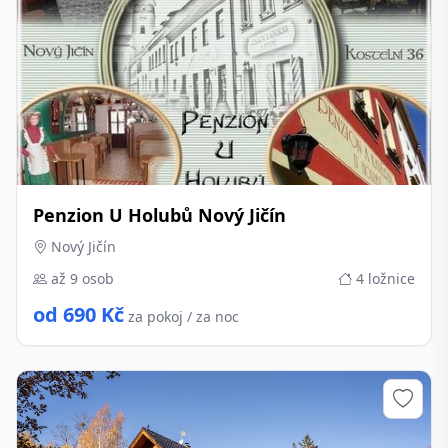
Penzion U Holubů Nový Jičín
Nový Jičín
až 9 osob
4 ložnice
od 690 Kč
za pokoj / za noc