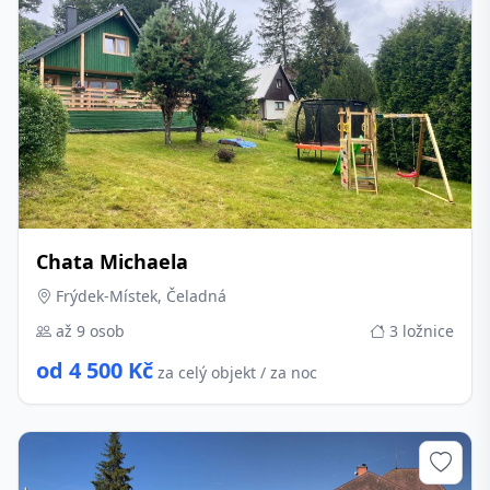
Chata Michaela
Frýdek-Místek, Čeladná
až 9 osob
3 ložnice
od 4 500 Kč
za celý objekt / za noc