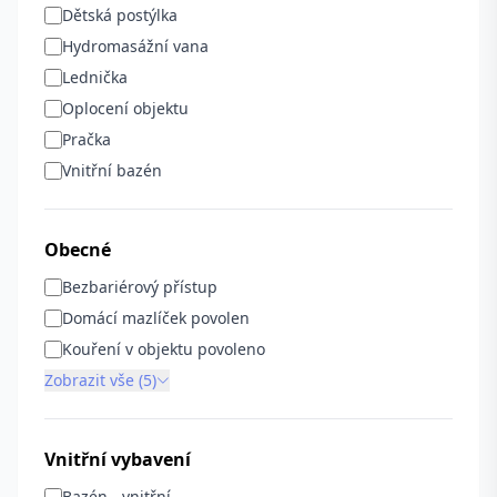
Dětská postýlka
Hydromasážní vana
Lednička
Oplocení objektu
Pračka
Vnitřní bazén
Obecné
Bezbariérový přístup
Domácí mazlíček povolen
Kouření v objektu povoleno
Zobrazit vše (5)
Vnitřní vybavení
Bazén - vnitřní