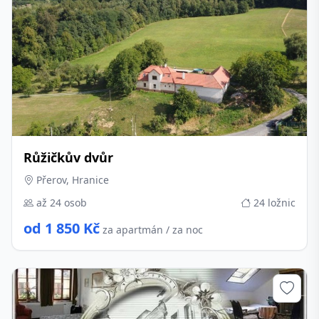
Růžičkův dvůr
Přerov, Hranice
až 24 osob
24 ložnic
od 1 850 Kč
za apartmán / za noc