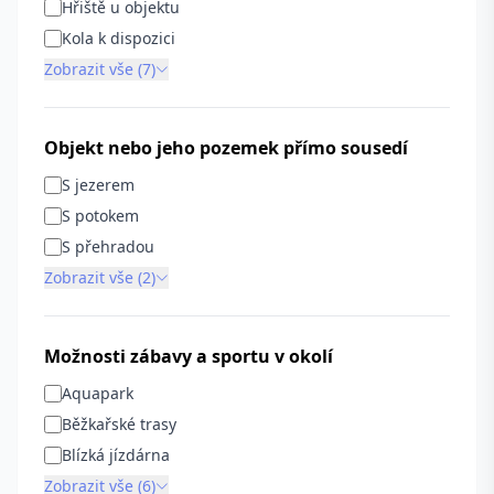
Hřiště u objektu
Kola k dispozici
Zobrazit vše (7)
Objekt nebo jeho pozemek přímo sousedí
S jezerem
S potokem
S přehradou
Zobrazit vše (2)
Možnosti zábavy a sportu v okolí
Aquapark
Běžkařské trasy
Blízká jízdárna
Zobrazit vše (6)