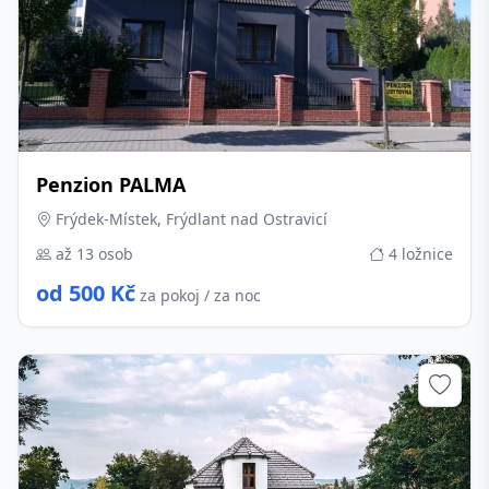
Penzion PALMA
Frýdek-Místek, Frýdlant nad Ostravicí
až 13 osob
4 ložnice
od 500 Kč
za pokoj / za noc