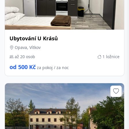
Ubytování U Krásů
Opava, Vítkov
až 20 osob
1 ložnice
od 500 Kč
za pokoj / za noc