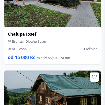
Chalupa Josef
Bruntál, Dlouhá Stráň
až 0 osob
1 ložnice
od 15 000 Kč
za celý objekt / za noc