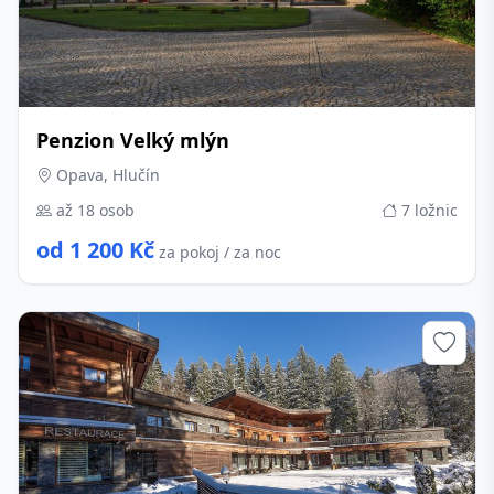
Penzion Velký mlýn
Opava, Hlučín
až 18 osob
7 ložnic
od 1 200 Kč
za pokoj / za noc