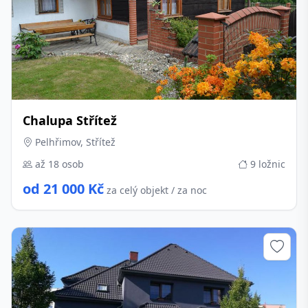
Chalupa Střítež
Pelhřimov, Střítež
až 18 osob
9 ložnic
od 21 000 Kč
za celý objekt / za noc