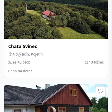
Chata Svinec
Nový Jičín, Kojetín
až 40 osob
13 ložnic
Cena na dotaz