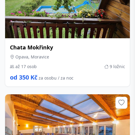
Chata Mokřinky
Opava, Moravice
až 17 osob
9 ložnic
od 350 Kč
za osobu / za noc