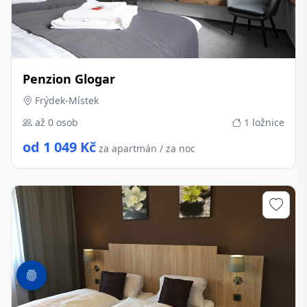
Penzion Glogar
Frýdek-Místek
až 0 osob
1 ložnice
od 1 049 Kč
za apartmán / za noc