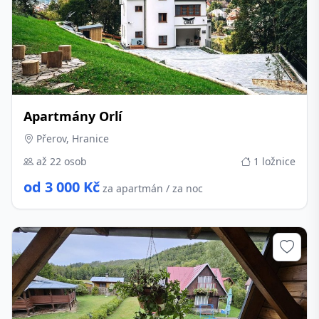
Apartmány Orlí
Přerov, Hranice
až 22 osob
1 ložnice
od 3 000 Kč
za apartmán / za noc