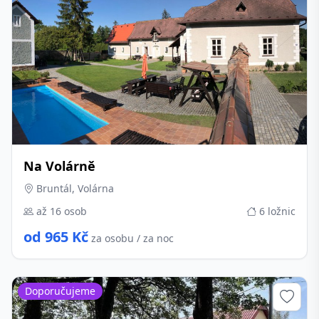
Na Volárně
Bruntál, Volárna
až 16 osob
6 ložnic
od 965 Kč
za osobu / za noc
Doporučujeme